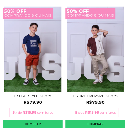
50% OFF
50% OFF
COMPRANDO 8 OU MAIS
COMPRANDO 8 OU MAIS
T-SHIRT STYLE 1263585
T-SHIRT OVERSIZE 1263582
R$79,90
R$79,90
5
x de
R$15,98
sem juros
5
x de
R$15,98
sem juros
COMPRAR
COMPRAR