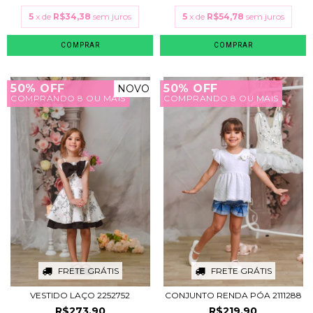
5
x de
R$34,38
sem juros
5
x de
R$54,78
sem juros
COMPRAR
COMPRAR
50% OFF
50% OFF
NOVO
COMPRANDO 8 OU MAIS
COMPRANDO 8 OU MAIS
FRETE GRÁTIS
FRETE GRÁTIS
VESTIDO LAÇO 2252752
CONJUNTO RENDA PÓA 2111288
R$273,90
R$219,90