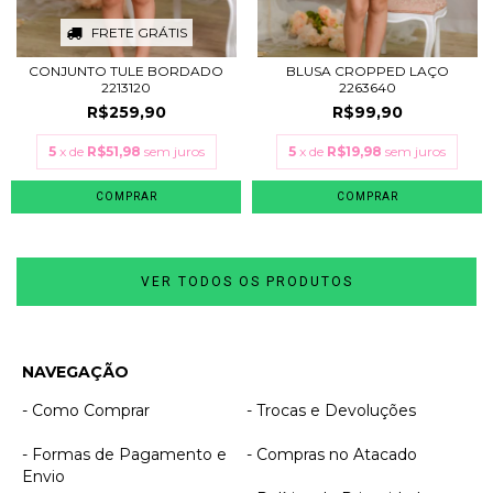
FRETE GRÁTIS
CONJUNTO TULE BORDADO
BLUSA CROPPED LAÇO
2213120
2263640
R$259,90
R$99,90
5
x de
R$51,98
sem juros
5
x de
R$19,98
sem juros
COMPRAR
COMPRAR
VER TODOS OS PRODUTOS
NAVEGAÇÃO
- Como Comprar
- Trocas e Devoluções
- Formas de Pagamento e
- Compras no Atacado
Envio