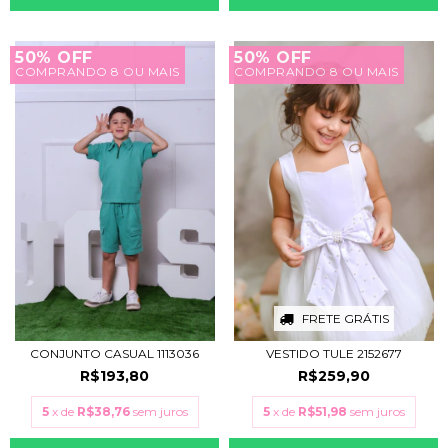
50% OFF
50% OFF
COMPRANDO 8 OU MAIS
COMPRANDO 8 OU MAIS
FRETE GRÁTIS
CONJUNTO CASUAL 1113036
VESTIDO TULE 2152677
R$193,80
R$259,90
5
x de
R$38,76
sem juros
5
x de
R$51,98
sem juros