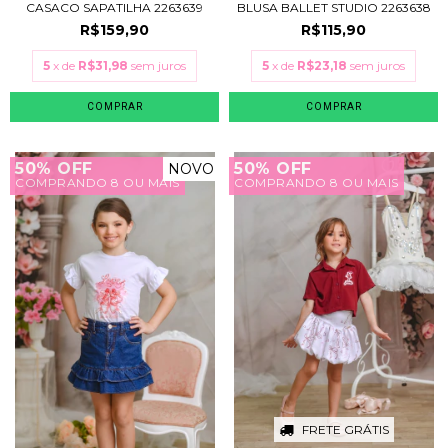
CASACO SAPATILHA 2263639
BLUSA BALLET STUDIO 2263638
R$159,90
R$115,90
5
x de
R$31,98
sem juros
5
x de
R$23,18
sem juros
COMPRAR
COMPRAR
50% OFF
50% OFF
NOVO
COMPRANDO 8 OU MAIS
COMPRANDO 8 OU MAIS
FRETE GRÁTIS