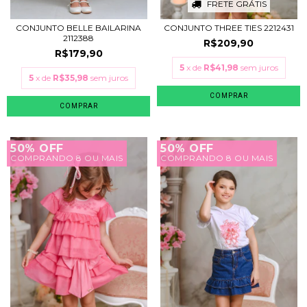
FRETE GRÁTIS
CONJUNTO BELLE BAILARINA
CONJUNTO THREE TIES 2212431
2112388
R$209,90
R$179,90
5
x de
R$41,98
sem juros
5
x de
R$35,98
sem juros
COMPRAR
COMPRAR
50% OFF
50% OFF
COMPRANDO 8 OU MAIS
COMPRANDO 8 OU MAIS