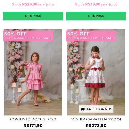
5
x de
R$29,98
sem juros
5
x de
R$39,98
sem juros
COMPRAR
COMPRAR
50% OFF
50% OFF
COMPRANDO 8 OU MAIS
COMPRANDO 8 OU MAIS
FRETE GRÁTIS
CONJUNTO DOCE 2112390
VESTIDO SAPATILHA 2252751
R$171,90
R$273,90