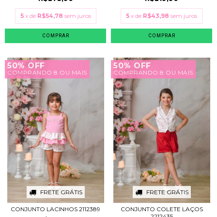
5
x de
R$54,78
sem juros
5
x de
R$43,98
sem juros
COMPRAR
COMPRAR
50% OFF
50% OFF
COMPRANDO 8 OU MAIS
COMPRANDO 8 OU MAIS
FRETE GRÁTIS
FRETE GRÁTIS
CONJUNTO LACINHOS 2112389
CONJUNTO COLETE LAÇOS
2212435