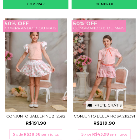
COMPRAR
COMPRAR
50% OFF
50% OFF
COMPRANDO 8 OU MAIS
COMPRANDO 8 OU MAIS
FRETE GRÁTIS
CONJUNTO BALLERINE 2112392
CONJUNTO BELLA ROSA 2112391
R$191,90
R$219,90
5
x de
R$38,38
sem juros
5
x de
R$43,98
sem juros