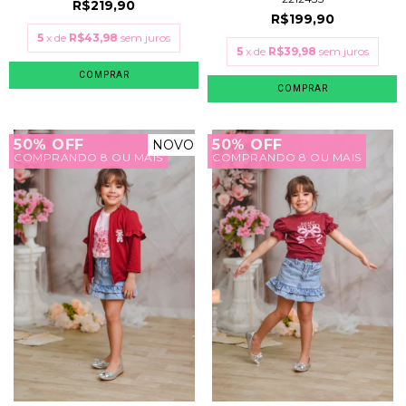
R$219,90
R$199,90
5
x de
R$43,98
sem juros
5
x de
R$39,98
sem juros
COMPRAR
COMPRAR
50% OFF
50% OFF
NOVO
COMPRANDO 8 OU MAIS
COMPRANDO 8 OU MAIS