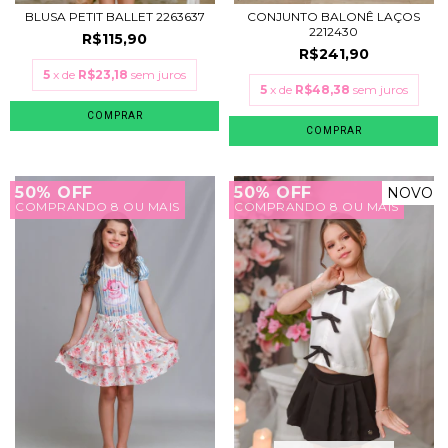
BLUSA PETIT BALLET 2263637
CONJUNTO BALONÊ LAÇOS
2212430
R$115,90
R$241,90
5
x de
R$23,18
sem juros
5
x de
R$48,38
sem juros
COMPRAR
COMPRAR
50% OFF
50% OFF
NOVO
COMPRANDO 8 OU MAIS
COMPRANDO 8 OU MAIS