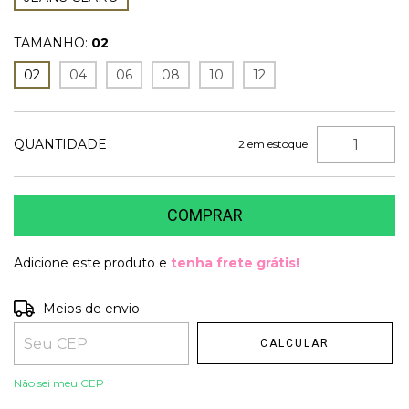
TAMANHO:
02
02
04
06
08
10
12
QUANTIDADE
2
em estoque
Adicione este produto e
tenha frete grátis!
Entregas para o CEP:
Meios de envio
ALTERAR CEP
CALCULAR
Não sei meu CEP