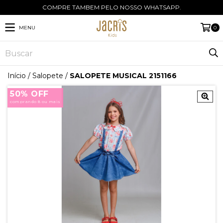
COMPRE TAMBEM PELO NOSSO WHATSAPP.
MENU
0
Início
/
Salopete
/
SALOPETE MUSICAL 2151166
50% OFF
comprando 8 ou mais