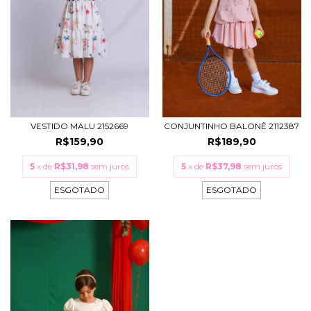
VESTIDO MALU 2152669
CONJUNTINHO BALONÊ 2112387
R$159,90
R$189,90
5
x de
R$31,98
sem juros
5
x de
R$37,98
sem juros
ESGOTADO
ESGOTADO