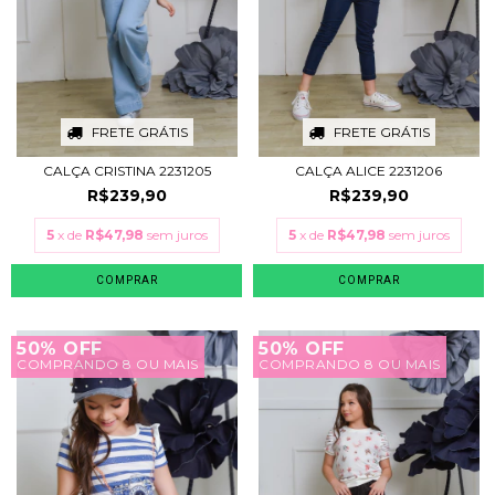
FRETE GRÁTIS
FRETE GRÁTIS
CALÇA CRISTINA 2231205
CALÇA ALICE 2231206
R$239,90
R$239,90
5
x de
R$47,98
sem juros
5
x de
R$47,98
sem juros
COMPRAR
COMPRAR
50% OFF
50% OFF
COMPRANDO 8 OU MAIS
COMPRANDO 8 OU MAIS