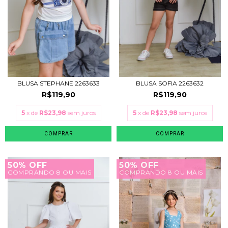
BLUSA STEPHANE 2263633
BLUSA SOFIA 2263632
R$119,90
R$119,90
5
x de
R$23,98
sem juros
5
x de
R$23,98
sem juros
COMPRAR
COMPRAR
50% OFF
50% OFF
COMPRANDO 8 OU MAIS
COMPRANDO 8 OU MAIS