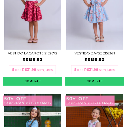
VESTIDO LAÇAROTE 2152672
VESTIDO DAYSE 2152671
R$159,90
R$159,90
5
x de
R$31,98
sem juros
5
x de
R$31,98
sem juros
COMPRAR
COMPRAR
50% OFF
50% OFF
COMPRANDO 8 OU MAIS
COMPRANDO 8 OU MAIS