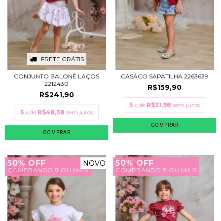
FRETE GRÁTIS
CONJUNTO BALONÊ LAÇOS
CASACO SAPATILHA 2263639
2212430
R$159,90
R$241,90
5
x de
R$31,98
sem juros
5
x de
R$48,38
sem juros
COMPRAR
COMPRAR
50% OFF
50% OFF
NOVO
COMPRANDO 8 OU MAIS
COMPRANDO 8 OU MAIS