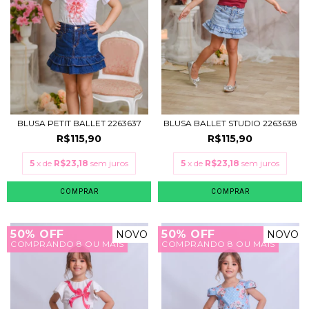
BLUSA PETIT BALLET 2263637
BLUSA BALLET STUDIO 2263638
R$115,90
R$115,90
5
x de
R$23,18
sem juros
5
x de
R$23,18
sem juros
COMPRAR
COMPRAR
50% OFF
50% OFF
NOVO
NOVO
COMPRANDO 8 OU MAIS
COMPRANDO 8 OU MAIS