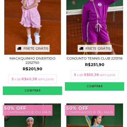
FRETE GRÁTIS
FRETE GRÁTIS
MACAQUINHO DIVERTIDO
CONJUNTO TENNIS CLUB 2213116
2252750
R$251,90
R$201,90
5
x de
R$50,38
sem juros
5
x de
R$40,38
sem juros
COMPRAR
COMPRAR
50% OFF
50% OFF
COMPRANDO 8 OU MAIS
COMPRANDO 8 OU MAIS