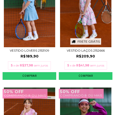
FRETE GRÁTIS
VESTIDO LOVERS 2153109
VESTIDO LAÇOS 2152666
R$189,90
R$209,90
5
x de
R$37,98
sem juros
5
x de
R$41,98
sem juros
COMPRAR
COMPRAR
50% OFF
50% OFF
COMPRANDO 8 OU MAIS
COMPRANDO 8 OU MAIS