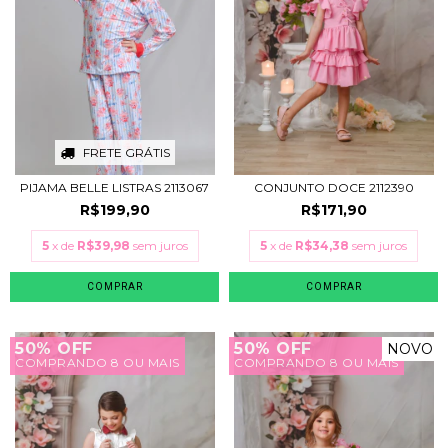
FRETE GRÁTIS
PIJAMA BELLE LISTRAS 2113067
CONJUNTO DOCE 2112390
R$199,90
R$171,90
5
x de
R$39,98
sem juros
5
x de
R$34,38
sem juros
COMPRAR
COMPRAR
50% OFF
50% OFF
NOVO
COMPRANDO 8 OU MAIS
COMPRANDO 8 OU MAIS