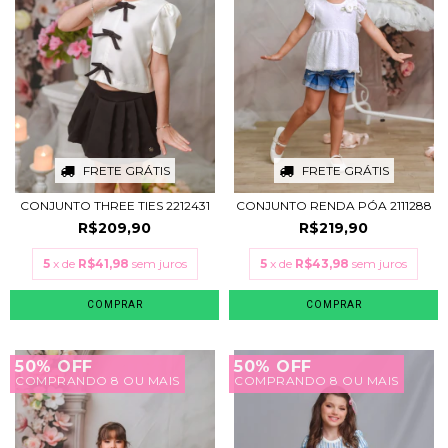
FRETE GRÁTIS
FRETE GRÁTIS
CONJUNTO THREE TIES 2212431
CONJUNTO RENDA PÓA 2111288
R$209,90
R$219,90
5
x de
R$41,98
sem juros
5
x de
R$43,98
sem juros
COMPRAR
COMPRAR
50% OFF
50% OFF
COMPRANDO 8 OU MAIS
COMPRANDO 8 OU MAIS