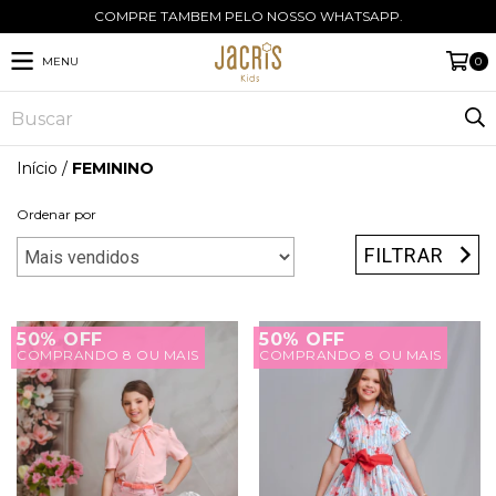
COMPRE TAMBEM PELO NOSSO WHATSAPP.
MENU
0
Início
/
FEMININO
Ordenar por
FILTRAR
50% OFF
50% OFF
COMPRANDO 8 OU MAIS
COMPRANDO 8 OU MAIS