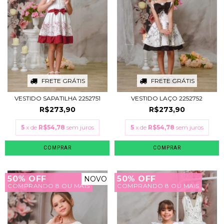
FRETE GRÁTIS
FRETE GRÁTIS
VESTIDO SAPATILHA 2252751
VESTIDO LAÇO 2252752
R$273,90
R$273,90
5
x de
R$54,78
sem juros
5
x de
R$54,78
sem juros
COMPRAR
COMPRAR
50% OFF
50% OFF
NOVO
COMPRANDO 8 OU MAIS
COMPRANDO 8 OU MAIS