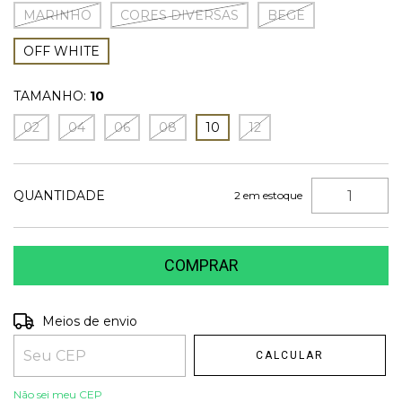
MARINHO
CORES DIVERSAS
BEGE
OFF WHITE
TAMANHO:
10
02
04
06
08
10
12
QUANTIDADE
2
em estoque
Entregas para o CEP:
Meios de envio
ALTERAR CEP
CALCULAR
Não sei meu CEP