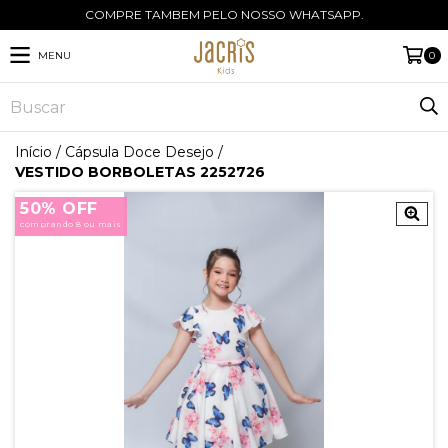
COMPRE TAMBEM PELO NOSSO WHATSAPP.
MENU
0
Início
/
Cápsula Doce Desejo
/
VESTIDO BORBOLETAS 2252726
50% OFF
comprando 8 ou mais