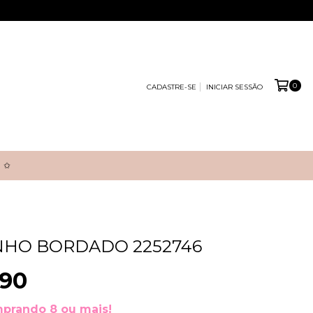
0
CADASTRE-SE
INICIAR SESSÃO
 ✩
NHO BORDADO 2252746
,90
prando 8 ou mais!