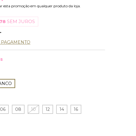
ar esta promoção em qualquer produto da loja.
,78
SEM JUROS
E PAGAMENTO
is
ANCO
06
08
10
12
14
16