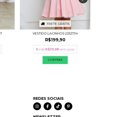
FRETE GRÁTIS
37
VESTIDO LACINHOS 2252734
VESTID
R$199,90
5
x de
R$39,98
sem juros
5
x
COMPRAR
REDES SOCIAIS
NEWSLETTER