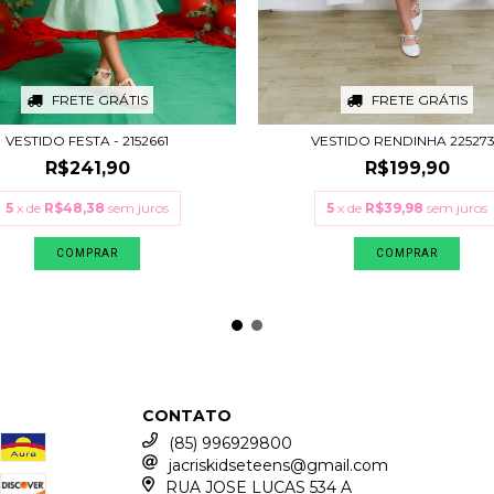
FRETE GRÁTIS
FRETE GRÁTIS
VESTIDO FESTA - 2152661
VESTIDO RENDINHA 22527
R$241,90
R$199,90
5
x de
R$48,38
sem juros
5
x de
R$39,98
sem juros
COMPRAR
COMPRAR
CONTATO
(85) 996929800
jacriskidseteens@gmail.com
RUA JOSE LUCAS 534 A