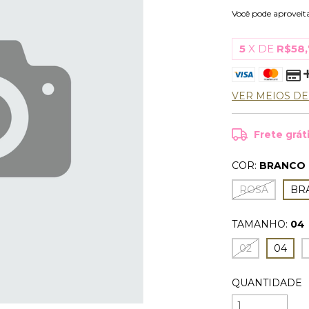
Você pode aproveit
5
X DE
R$58
VER MEIOS D
Frete grát
COR:
BRANCO
ROSA
BR
TAMANHO:
04
02
04
QUANTIDADE