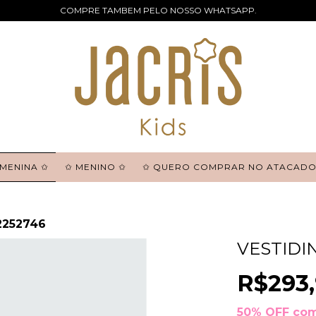
COMPRE TAMBEM PELO NOSSO WHATSAPP.
 MENINA ✩
✩ MENINO ✩
✩ QUERO COMPRAR NO ATACADO
2252746
VESTIDI
R$293
50% OFF com