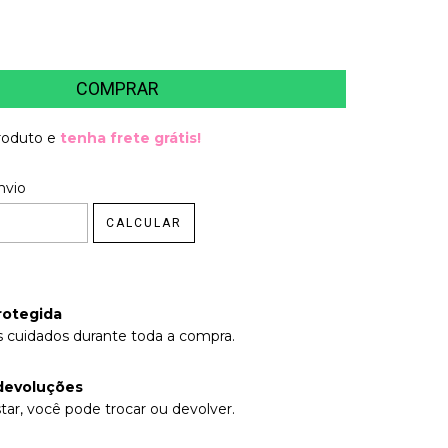
produto e
tenha frete grátis!
 CEP:
nvio
ALTERAR CEP
CALCULAR
rotegida
 cuidados durante toda a compra.
devoluções
tar, você pode trocar ou devolver.