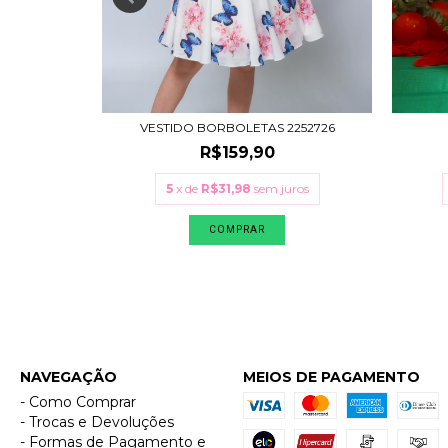
S
152663
VESTIDO BORBOLETAS 2252726
R$159,90
uros
5
x de
R$31,98
sem juros
COMPRAR
NAVEGAÇÃO
MEIOS DE PAGAMENTO
- Como Comprar
- Trocas e Devoluções
- Formas de Pagamento e