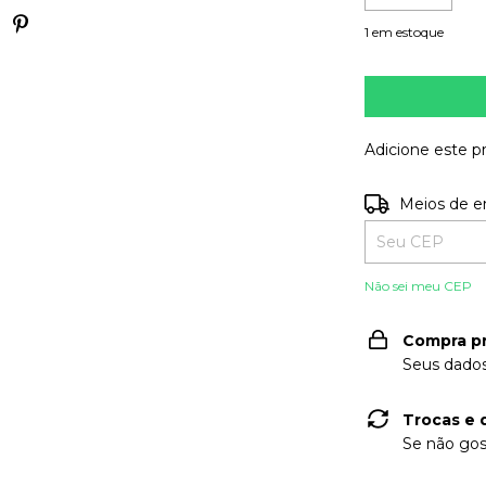
1
em estoque
Adicione este 
Entregas para o
Meios de e
Não sei meu CEP
Compra p
Seus dados
Trocas e 
Se não gos