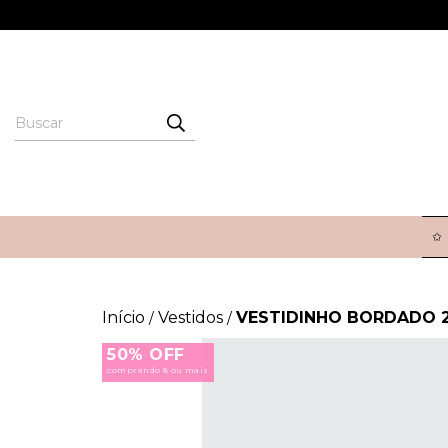
✩
Início
Vestidos
VESTIDINHO BORDADO 
/
/
50% OFF
comprando 8 ou mais