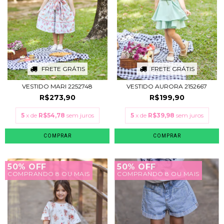
FRETE GRÁTIS
FRETE GRÁTIS
VESTIDO MARI 2252748
VESTIDO AURORA 2152667
R$273,90
R$199,90
5
x de
R$54,78
sem juros
5
x de
R$39,98
sem juros
COMPRAR
COMPRAR
50% OFF
50% OFF
COMPRANDO 8 OU MAIS
COMPRANDO 8 OU MAIS