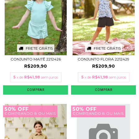
FRETE GRÁTIS
FRETE GRÁTIS
CONJUNTO MAITÊ 2212426
CONJUNTO FLORA 2212429
R$209,90
R$209,90
5
x de
R$41,98
sem juros
5
x de
R$41,98
sem juros
COMPRAR
COMPRAR
50% OFF
50% OFF
COMPRANDO 8 OU MAIS
COMPRANDO 8 OU MAIS