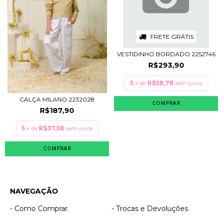
FRETE GRÁTIS
VESTIDINHO BORDADO 2252746
R$293,90
5
x de
R$58,78
sem juros
CALÇA MILANO 2232028
COMPRAR
R$187,90
5
x de
R$37,58
sem juros
COMPRAR
NAVEGAÇÃO
- Como Comprar
- Trocas e Devoluções