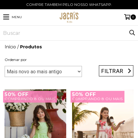
COMPRE TAMBEM PELO NOSSO WHATSAPP.
MENU
0
Início
/
Produtos
Ordenar por
FILTRAR
50% OFF
50% OFF
COMPRANDO 8 OU MAIS
COMPRANDO 8 OU MAIS