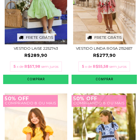
FRETE GRÁTIS
FRETE GRÁTIS
VESTIDO LAISE 2252743
VESTIDO LINDA ROSA 2152657
R$289,90
R$277,90
5
x de
R$57,98
sem juros
5
x de
R$55,58
sem juros
COMPRAR
COMPRAR
50% OFF
50% OFF
COMPRANDO 8 OU MAIS
COMPRANDO 8 OU MAIS