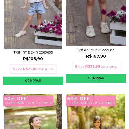
SHORT ALICE 2221183
T-SHIRT BEAR 2263635
R$167,90
R$105,90
5
x de
R$33,58
sem juros
5
x de
R$21,18
sem juros
COMPRAR
COMPRAR
50% OFF
50% OFF
COMPRANDO 8 OU MAIS
COMPRANDO 8 OU MAIS