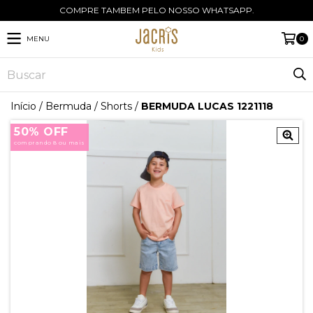
COMPRE TAMBEM PELO NOSSO WHATSAPP.
MENU
0
Início
/
Bermuda / Shorts
/
BERMUDA LUCAS 1221118
50% OFF
comprando 8 ou mais