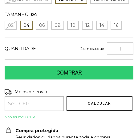
TAMANHO:
04
02
04
06
08
10
12
14
16
QUANTIDADE
2
em estoque
Entregas para o CEP:
Meios de envio
ALTERAR CEP
CALCULAR
Não sei meu CEP
Compra protegida
Seus dados cuidados durante toda a compra.